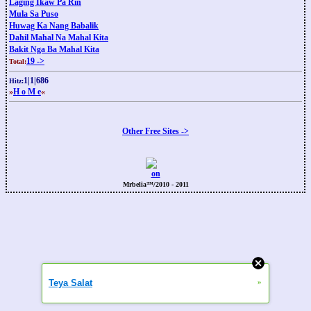
Laging Ikaw Pa Rin
Mula Sa Puso
Huwag Ka Nang Babalik
Dahil Mahal Na Mahal Kita
Bakit Nga Ba Mahal Kita
19 ->
Total:
1
|
1
|
686
Hitz:
»
H o M e
«
Other Free Sites ->
Mrbelia™/2010 - 2011
Teya Salat
»