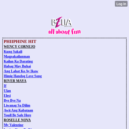
PHIIPHINE HIT
WENCY CORNEJO
Kung Sakali
Magpakailanman
Kailan Ka Darating
Habag May Buhai
Ang Lahat Ko Ay Ikaw
Himig Handog Love Song
RIVER MAYA
If
Ulan
Elesi
Bye Bye Na
Liwanag Sa Dilim
Awit Ang Kabataan
Youll Be Safe Here
ROSELLE NOVA
My Valentine