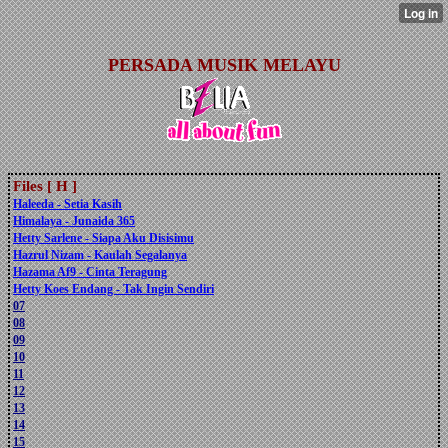
PERSADA MUSIK MELAYU
Files [ H ]
Haleeda - Setia Kasih
Himalaya - Junaida 365
Hetty Sarlene - Siapa Aku Disisimu
Hazrul Nizam - Kaulah Segalanya
Hazama Af9 - Cinta Teragung
Hetty Koes Endang - Tak Ingin Sendiri
07
08
09
10
11
12
13
14
15