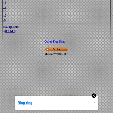
16
17
18
19
20
1
|
1
|
4388
Hitz:
»
H o M e
«
Other Free Sites ->
Mrbelia™/2010 - 2011
Ring ring
»