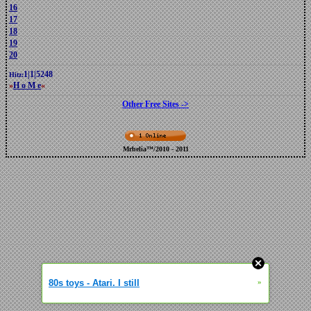
16
17
18
19
20
1
|
1
|
5248
Hitz:
»
H o M e
«
Other Free Sites ->
Mrbelia™/2010 - 2011
80s toys - Atari. I still
»