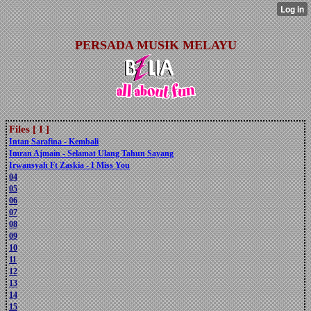
PERSADA MUSIK MELAYU
Files [ I ]
Intan Sarafina - Kembali
Imran Ajmain - Selamat Ulang Tahun Sayang
Irwansyah Ft Zaskia - I Miss You
04
05
06
07
08
09
10
11
12
13
14
15