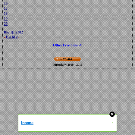
16
17
18
19
20
1
|
1
|
2382
Hitz:
»
H o M e
«
Other Free Sites ->
Mrbelia™/2010 - 2011
Insane
»