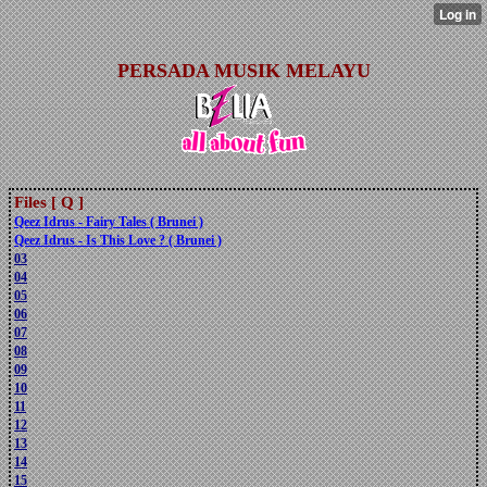
PERSADA MUSIK MELAYU
Files [ Q ]
Qeez Idrus - Fairy Tales ( Brunei )
Qeez Idrus - Is This Love ? ( Brunei )
03
04
05
06
07
08
09
10
11
12
13
14
15